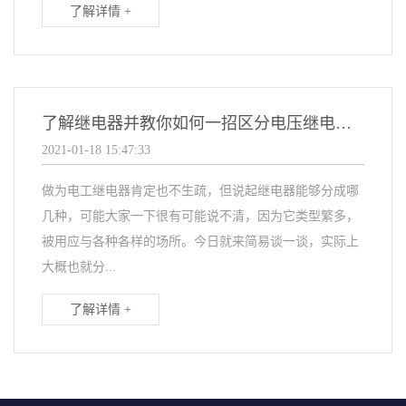
了解详情 +
了解继电器并教你如何一招区分电压继电器和电流继电器
2021-01-18 15:47:33
做为电工继电器肯定也不生疏，但说起继电器能够分成哪
几种，可能大家一下很有可能说不清，因为它类型繁多，
被用应与各种各样的场所。今日就来简易谈一谈，实际上
大概也就分...
了解详情 +